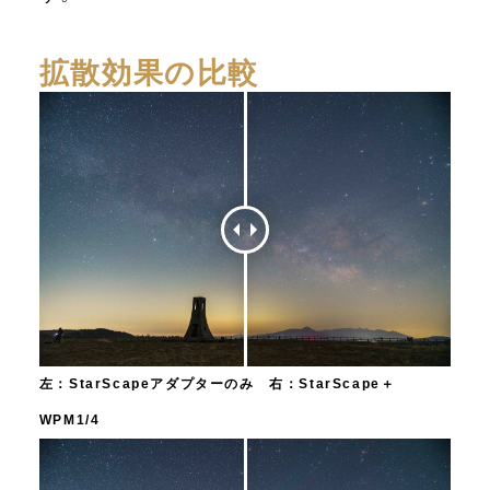
拡散効果の比較
左：StarScapeアダプターのみ 右：StarScape＋
WPM1/4