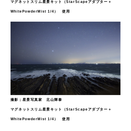
マグネットスリム星景キット（StarScapeアダプター＋
WhitePowderMist 1/4） 使用
撮影；星景写真家 北山輝泰
マグネットスリム星景キット（StarScapeアダプター＋
WhitePowderMist 1/4） 使用