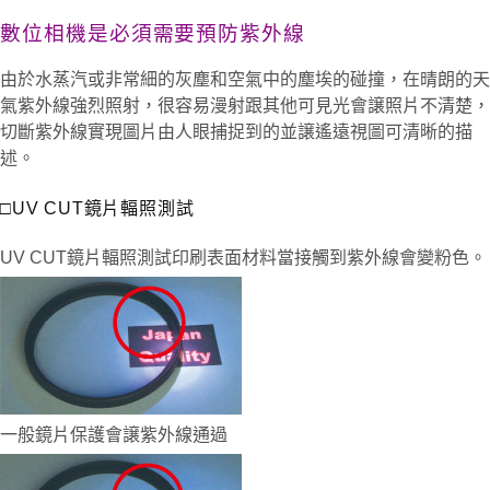
數位相機是必須需要預防紫外線
由於水蒸汽或非常細的灰塵和空氣中的塵埃的碰撞，在晴朗的天
氣紫外線強烈照射，很容易漫射跟其他可見光會譲照片不清楚，
切斷紫外線實現圖片由人眼捕捉到的並譲遙遠視圖可清晰的描
述。
□UV CUT鏡片輻照測試
UV CUT鏡片輻照測試印刷表面材料當接觸到紫外線會變粉色。
一般鏡片保護會譲紫外線通過