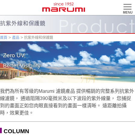
菜單
抗紫外線和保護鏡
>
>
首頁
產品
抗紫外線和保護鏡
Zero UV,
Better Visibility
我們為所有等級的Marumi 濾鏡產品 提供暢銷的完整系列抗紫外
線濾鏡， 通過阻隔390毫微米及以下波段的紫外線量， 您捕捉
到的畫面正如您肉眼直接看到的畫面一樣清晰。 遠距離拍攝
時，效果更佳。
COLUMN